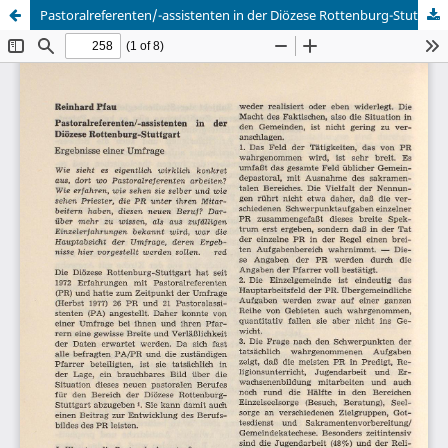
Pastoralreferenten/-assistenten in der Diözese Rottenburg-Stuttgart