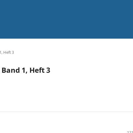
1, Heft 3
, Band 1, Heft 3
121