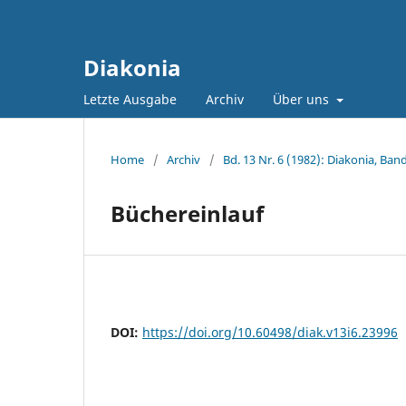
Diakonia
Letzte Ausgabe
Archiv
Über uns
Home
/
Archiv
/
Bd. 13 Nr. 6 (1982): Diakonia, Band
Büchereinlauf
DOI:
https://doi.org/10.60498/diak.v13i6.23996