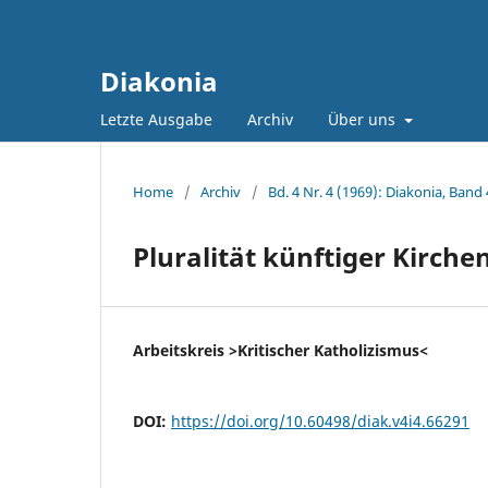
Diakonia
Letzte Ausgabe
Archiv
Über uns
Home
/
Archiv
/
Bd. 4 Nr. 4 (1969): Diakonia, Band 
Pluralität künftiger Kirch
Arbeitskreis >Kritischer Katholizismus<
DOI:
https://doi.org/10.60498/diak.v4i4.66291