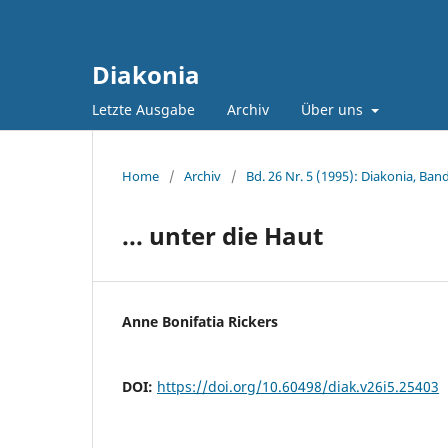
Diakonia
Letzte Ausgabe
Archiv
Über uns
Home
/
Archiv
/
Bd. 26 Nr. 5 (1995): Diakonia, Band
... unter die Haut
Anne Bonifatia Rickers
DOI:
https://doi.org/10.60498/diak.v26i5.25403