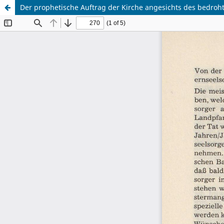
Der prophetische Auftrag der Kirche angesichts des bedroh